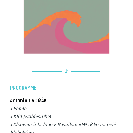
PROGRAMME
Antonin DVOŘÁK
• Rondo
• Klid (Waldesruhe)
• Chanson à la lune < Rusalka> « Měsíčku na nebi
hlubokém »