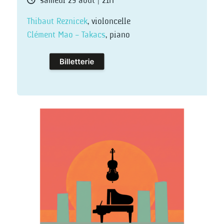
samedi 29 août | 21H
Thibaut Reznicek
, violoncelle
Clément Mao – Takacs
, piano