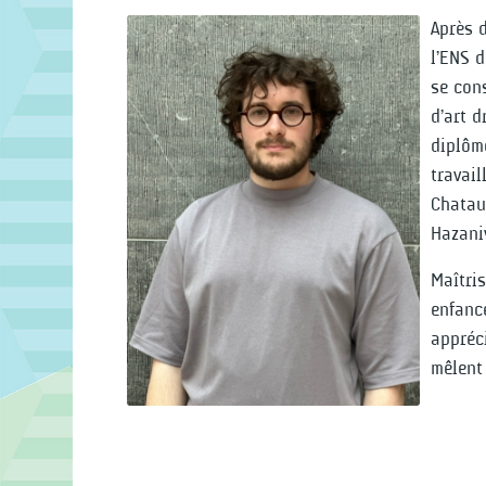
Après d
l’ENS 
se con
d’art d
diplômé
travail
Chatau
Hazani
Maîtri
enfanc
appréci
mêlent